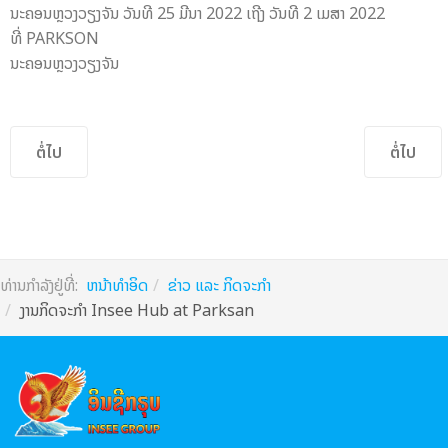
ນະຄອນຫຼວງວຽງຈັນ ວັນທີ 25 ມີນາ 2022 ເຖີງ ວັນທີ 2 ເມສາ 2022
ທີ່ PARKSON
ນະຄອນຫຼວງວຽງຈັນ
Previous article: ປະມວນພາບບັນຍາກາດບຸນປະເພນີຊ່ວງເຮືອທີ່ ທ່າວ
Next ar
ຕໍ່ໄປ
ຕໍ່ໄປ
ທ່ານກຳລັງຢູ່ທີ່:
ຫນ້າທຳອິດ
ຂ່າວ ແລະ ກິດຈະກຳ
ງານກິດຈະກຳ Insee Hub at Parksan