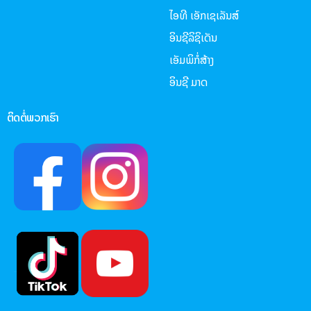
ໄອທີ ເອັກເຊເລັນສ໌
ອິນຊີລິຊິເດັນ
ເອັມພິກໍ່ສ້າງ
ອິນຊີ ມາດ
ຕິດຕໍ່ພວກເຮົາ