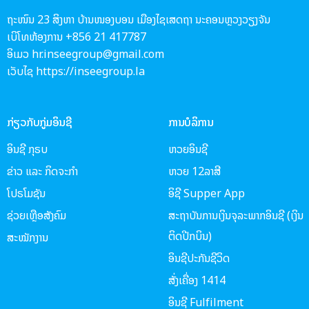
ຖະໜົນ 23 ສິງຫາ ບ້ານໜອງບອນ ເມືອງໄຊເສດຖາ ນະຄອນຫຼວງວຽງຈັນ
ເບິໂທຫ້ອງການ +856 21 417787
ອິເມວ hr.inseegroup@gmail.com
ເວັບໄຊ https://inseegroup.la
ກ່ຽວກັບກູ່ມອິນຊີ
ການບໍລິການ
ອິນຊີ ກຸຣບ
ຫວຍອິນຊີ
ຂ່າວ ແລະ ກິດຈະກຳ
ຫວຍ 12ລາສີ
ໂປຣໂມຊັນ
ອິຊີ Supper App
ຊ່ວຍເຫຼືອສັງຄົມ
ສະຖາບັນການເງິນຈຸລະພາກອິນຊີ (ເງິນ
ຕິດປີກບິນ)
ສະໝັກງານ
ອິນຊີປະກັນຊີວິດ
ສັ່ງເຄື່ອງ 1414
ອິນຊີ Fulfilment