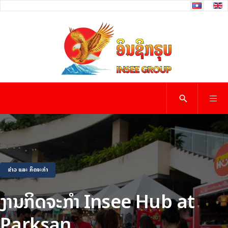
Select your 
ຂ່າວ ແລະ ກິດຈະກຳ
ງານກິດຈະກຳ Insee Hub at
Parksan